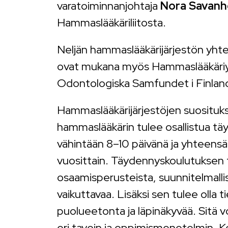
varatoiminnanjohtaja
Nora Savan
Hammaslääkäriliitosta.
Neljän hammaslääkärijärjestön yht
ovat mukana myös Hammaslääkäriy
Odontologiska Samfundet i Finlan
Hammaslääkärijärjestöjen suositu
hammaslääkärin tulee osallistua t
vähintään 8–10 päivänä ja yhteensä
vuosittain. Täydennyskoulutuksen t
osaamisperusteista, suunnitelmallis
vaikuttavaa. Lisäksi sen tulee olla ti
puolueetonta ja läpinäkyvää. Sitä 
eri tavoin ja oppimismenetelmin. Ko