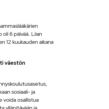
hammaslääkärien
oli 6 päivää. Liian
en 12 kuukauden aikana
ti väestön
ennyskoulutusasetus,
aan sosiaali- ja
 voida osallistua
a ylläpitävään ja