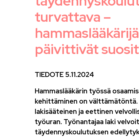
täydennyskoulu
turvattava –
hammaslääkärijä
päivittivät suos
TIEDOTE 5.11.2024
Hammaslääkärin työssä osaamis
kehittäminen on välttämätöntä.
lakisääteinen ja eettinen velvoll
työuran. Työnantajaa laki velvo
täydennyskoulutuksen edellytyk