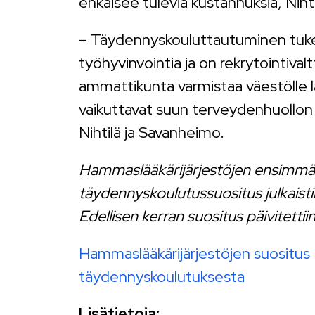
ehkäisee tulevia kustannuksia, Nihti
– Täydennyskouluttautuminen tu
työhyvinvointia ja on rekrytointival
ammattikunta varmistaa väestölle l
vaikuttavat suun terveydenhuollon 
Nihtilä ja Savanheimo.
Hammaslääkärijärjestöjen ensimmä
täydennyskoulutussuositus julkaist
Edellisen kerran suositus päivitetti
Hammaslääkärijärjestöjen suositus
täydennyskoulutuksesta
Lisätietoja: