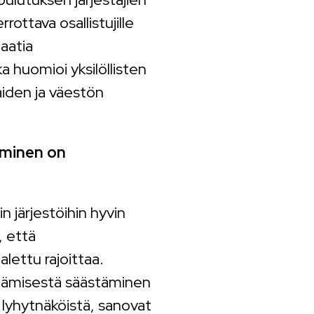
rottava osallistujille
aatia
 huomioi yksilöllisten
aiden ja väestön
äminen on
n järjestöihin hyvin
, että
ettu rajoittaa.
ttämisestä säästäminen
 lyhytnäköistä, sanovat