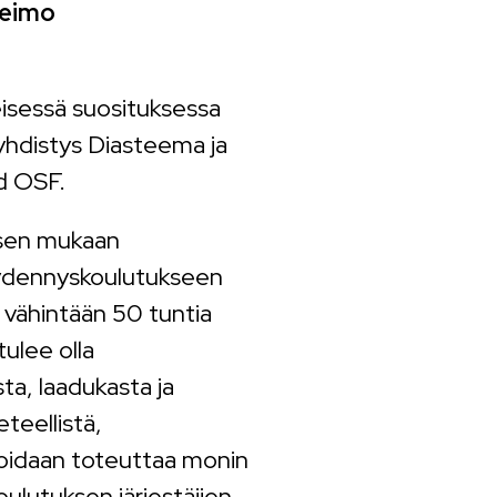
heimo
eisessä suosituksessa
hdistys Diasteema ja
d OSF.
ksen mukaan
äydennyskoulutukseen
 vähintään 50 tuntia
ulee olla
ta, laadukasta ja
eteellistä,
voidaan toteuttaa monin
ulutuksen järjestäjien