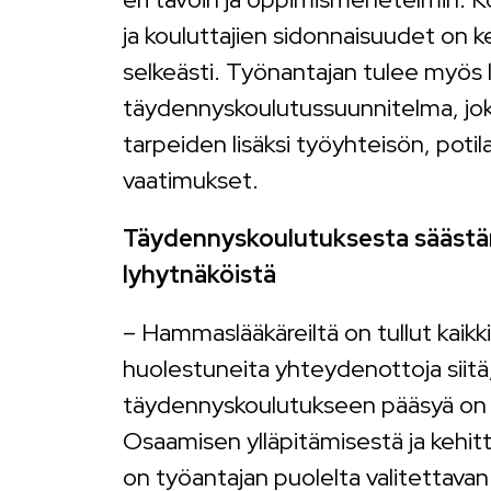
ja kouluttajien sidonnaisuudet on ker
selkeästi. Työnantajan tulee myös l
täydennyskoulutussuunnitelma, joka
tarpeiden lisäksi työyhteisön, potil
vaatimukset.
Täydennyskoulutuksesta sääst
lyhytnäköistä
– Hammaslääkäreiltä on tullut kaikkii
huolestuneita yhteydenottoja siitä
täydennyskoulutukseen pääsyä on al
Osaamisen ylläpitämisestä ja kehi
on työantajan puolelta valitettavan