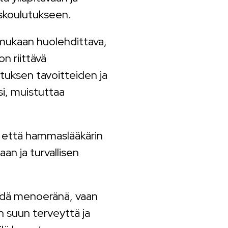
skoulutukseen.
mukaan huolehdittava,
n riittävä
uksen tavoitteiden ja
i, muistuttaa
, että hammaslääkärin
an ja turvallisen
ähdä menoeränä, vaan
n suun terveyttä ja