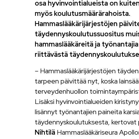
osa hyvinvointialueista on kuite
myös koulutusmäärärahoista.
Hammaslääkärijärjestöjen päivit
täydennyskoulutussuositus muis
hammaslääkäreitä ja työnantaji
riittävästä täydennyskoulutukse
– Hammaslääkärijärjestöjen täyden
tarpeen päivittää nyt, koska lainsä
terveydenhuollon toimintaympäris
Lisäksi hyvinvointialueiden kiristyn
lisännyt työnantajien paineita kars
täydennyskoulutuksesta, kertovat 
Nihtilä
Hammaslääkäriseura Apollon