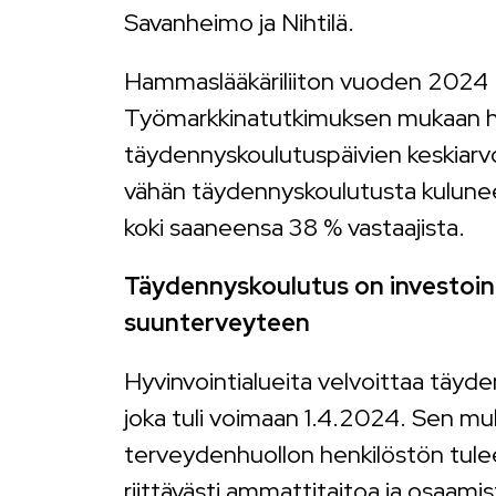
Savanheimo ja Nihtilä.
Hammaslääkäriliiton vuoden 2024
Työmarkkinatutkimuksen mukaan 
täydennyskoulutuspäivien keskiarvo 
vähän täydennyskoulutusta kulune
koki saaneensa 38 % vastaajista.
Täydennyskoulutus on investoin
suunterveyteen
Hyvinvointialueita velvoittaa täyd
joka tuli voimaan 1.4.2024. Sen muk
terveydenhuollon henkilöstön tulee
riittävästi ammattitaitoa ja osaamist