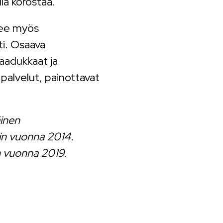
lä korostaa.
kee myös
tti. Osaava
aadukkaat ja
palvelut, painottavat
inen
iin vuonna 2014.
in vuonna 2019.