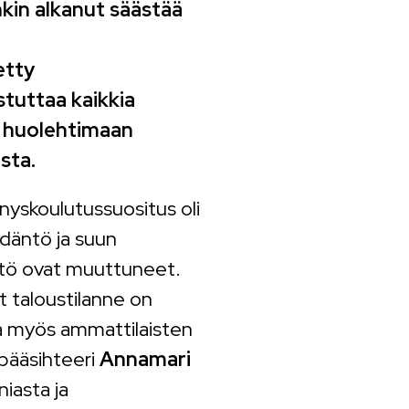
nkin alkanut säästää
etty
tuttaa kaikkia
a huolehtimaan
sta.
nyskoulutussuositus oli
ädäntö ja suun
tö ovat muuttuneet.
yt taloustilanne on
ia myös ammattilaisten
pääsihteeri
Annamari
iasta ja