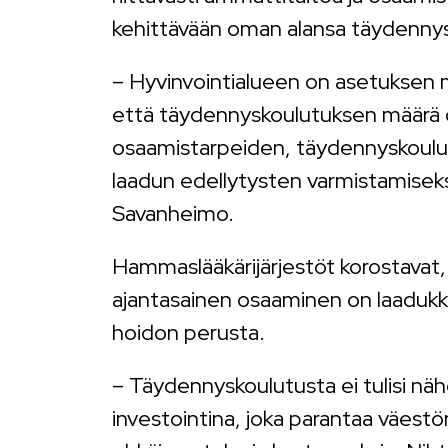
kehittävään oman alansa täydenny
– Hyvinvointialueen on asetuksen 
että täydennyskoulutuksen määrä o
osaamistarpeiden, täydennyskoulut
laadun edellytysten varmistamiseks
Savanheimo.
Hammaslääkärijärjestöt korostavat
ajantasainen osaaminen on laadukka
hoidon perusta.
– Täydennyskoulutusta ei tulisi n
investointina, joka parantaa väestö