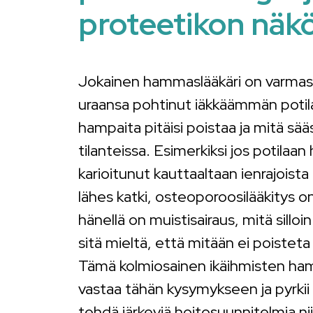
proteetikon näk
Jokainen hammaslääkäri on varmast
uraansa pohtinut iäkkäämmän potila
hampaita pitäisi poistaa ja mitä sääs
tilanteissa. Esimerkiksi jos potilaa
karioitunut kauttaaltaan ienrajoista
lähes katki, osteoporoosilääkitys on
hänellä on muistisairaus, mitä silloin
sitä mieltä, että mitään ei poisteta 
Tämä kolmiosainen ikäihmisten ha
vastaa tähän kysymykseen ja pyrkii
tehdä järkeviä hoitosuunnitelmia nii