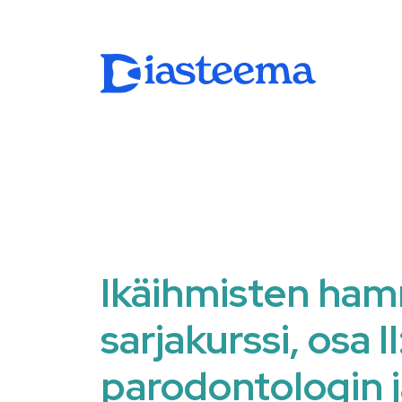
Ikäihmisten ha
sarjakurssi, osa II
parodontologin j