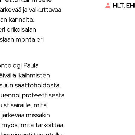
HLT, EH
ärkevää ja vaikuttavaa
an kannalta.
ri erikoisalan
asiaan monta eri
ontologi Paula
vällä ikäihmisten
suun saattohoidosta.
a luennoi proteettisesta
istisairaille, mitä
 järkevää missäkin
n myös, mitä tarkoittaa
 lämpimästi tervetullut