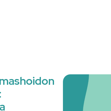
mmashoidon
:
a