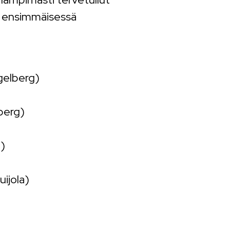
ana ensimmäisessä
egelberg)
berg)
a)
uijola)