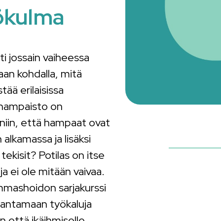
ökulma
i jossain vaiheessa
an kohdalla, mitä
tää erilaisissa
n hampaisto on
 niin, että hampaat ovat
 alkamassa ja lisäksi
 tekisit? Potilas on itse
ja ei ole mitään vaivaa.
mmashoidon sarjakurssi
 antamaan työkaluja
n että ikäihmiselle