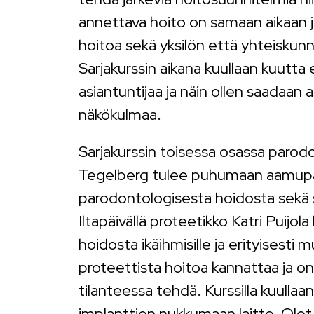
annettava hoito on samaan aikaan j
hoitoa sekä yksilön että yhteiskunn
Sarjakurssin aikana kuullaan kuutta e
asiantuntijaa ja näin ollen saadaan 
näkökulmaa.
Sarjakurssin toisessa osassa parod
Tegelberg tulee puhumaan aamupäi
parodontologisesta hoidosta sekä 
Iltapäivällä proteetikko Katri Puijol
hoidosta ikäihmisille ja erityisesti mu
proteettista hoitoa kannattaa ja on
tilanteessa tehdä. Kurssilla kuullaa
implanttien nukkumaan laitto. Olet