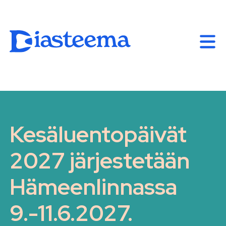
Kesäluentopäivät
2027 järjestetään
Hämeenlinnassa
9.-11.6.2027.