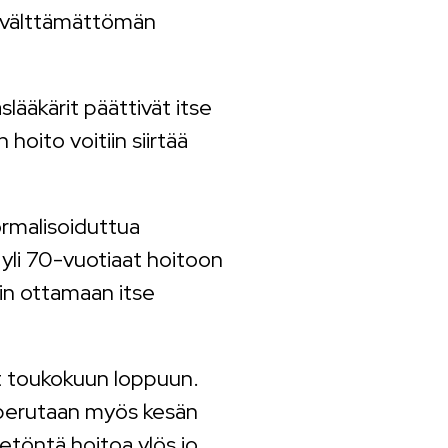
n välttämättömän
lääkärit päättivät itse
 hoito voitiin siirtää
ormalisoiduttua
 yli 70-vuotiaat hoitoon
iin ottamaan itse
yt toukokuun loppuun.
, perutaan myös kesän
etöntä hoitoa ylös jo