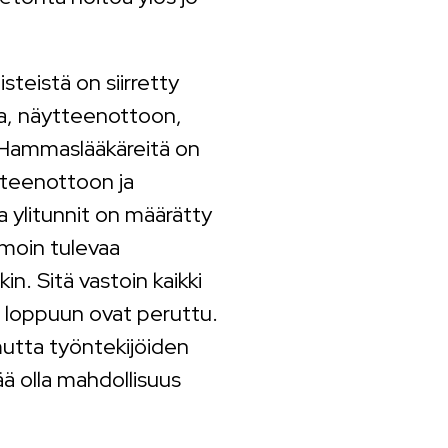
teistä on siirretty
lla, näytteenottoon,
. Hammaslääkäreitä on
ytteenottoon ja
ja ylitunnit on määrätty
amoin tulevaa
n. Sitä vastoin kaikki
n loppuun ovat peruttu.
utta työntekijöiden
ää olla mahdollisuus