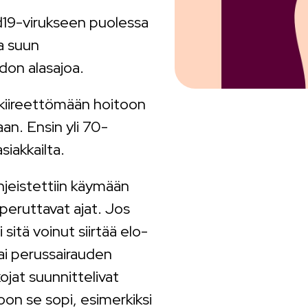
id19-virukseen puolessa
a suun
don alasajoa.
a kiireettömään hoitoon
aan. Ensin yli 70-
siakkailta.
hjeistettiin käymään
peruttavat ajat. Jos
 sitä voinut siirtää elo-
tai perussairauden
ojat suunnittelivat
toon se sopi, esimerkiksi