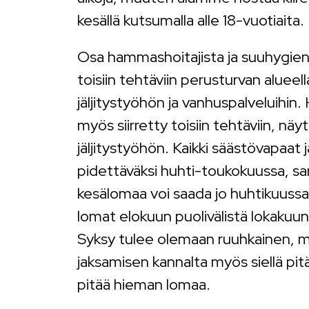
kesällä kutsumalla alle 18-vuotiaita.
Osa hammashoitajista ja suuhygienis
toisiin tehtäviin perusturvan aluee
jäljitystyöhön ja vanhuspalveluihin
myös siirretty toisiin tehtäviin, nä
jäljitystyöhön. Kaikki säästövapaat 
pidettäväksi huhti-toukokuussa, s
kesälomaa voi saada jo huhtikuussaki
lomat elokuun puolivälistä lokakuu
Syksy tulee olemaan ruuhkainen, m
jaksamisen kannalta myös siellä pit
pitää hieman lomaa.