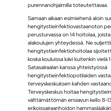
purennanohjaimilla toteutettavaa.
Samaan aikaan esimiehenä aloin suu
hengitystieinfektiovastaanoton pe
perusturvassa on 14 hoitolaa, joista
alakoulujen yhteydessä. Ne suljettii
hengitystieinfektiohoitolaa sijoite
koska kouluissa kävi kuitenkin vielä 1
Satasairaalan kanssa yhteistyössä
hengitystieinfektiopotilaiden vast
terveyskeskuksen kahden vastaano
Terveyskeskus hoitaa hengitystiein
välttämättömän ensiavun kello 8-13 
erikoissairaanhoidon hammaslääkäri 