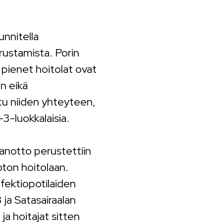
nnitella
rustamista. Porin
 pienet hoitolat ovat
n eikä
ttu niiden yhteyteen,
-3-luokkalaisia.
aanotto perustettiin
ton hoitolaan.
fektiopotilaiden
ja Satasairaalan
ja hoitajat sitten