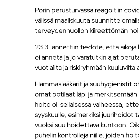
Porin perusturvassa reagoitiin cov
välissä maaliskuuta suunnittelemall
terveydenhuollon kiireettömän hoi
23.3. annettiin tiedote, että aikoj
ei anneta ja jo varatutkin ajat perut
vuotiailta ja riskiryhmään kuuluvilta a
Hammaslääkärit ja suuhygienistit o
omat potilaat läpi ja merkitsemään 
hoito oli sellaisessa vaiheessa, ettei
syyskuulle, esimerkiksi juurihoidot 
vuoksi suu hoidettava kuntoon. Oik
puhelin kontrolleja niille, joiden hoi