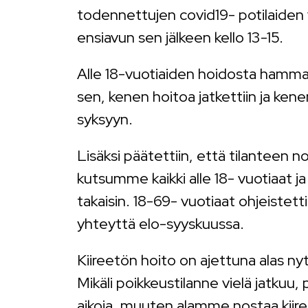
todennettujen covid19- potilaide
ensiavun sen jälkeen kello 13-15.
Alle 18-vuotiaiden hoidosta hammas
sen, kenen hoitoa jatkettiin ja kenen
syksyyn.
Lisäksi päätettiin, että tilanteen n
kutsumme kaikki alle 18- vuotiaat ja
takaisin. 18-69- vuotiaat ohjeistett
yhteyttä elo-syyskuussa.
Kiireetön hoito on ajettuna alas n
Mikäli poikkeustilanne vielä jatkuu
aikoja, muuten alamme nostaa kiire