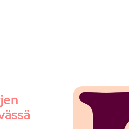
jen
vässä