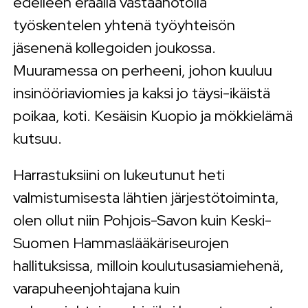
edelleen eräällä vastaanotolla
työskentelen yhtenä työyhteisön
jäsenenä kollegoiden joukossa.
Muuramessa on perheeni, johon kuuluu
insinööriaviomies ja kaksi jo täysi-ikäistä
poikaa, koti. Kesäisin Kuopio ja mökkielämä
kutsuu.
Harrastuksiini on lukeutunut heti
valmistumisesta lähtien järjestötoiminta,
olen ollut niin Pohjois-Savon kuin Keski-
Suomen Hammaslääkäriseurojen
hallituksissa, milloin koulutusasiamiehenä,
varapuheenjohtajana kuin