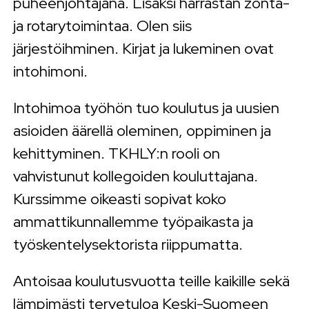
puheenjohtajana. Lisäksi harrastan zonta-
ja rotarytoimintaa. Olen siis
järjestöihminen. Kirjat ja lukeminen ovat
intohimoni.
Intohimoa työhön tuo koulutus ja uusien
asioiden äärellä oleminen, oppiminen ja
kehittyminen. TKHLY:n rooli on
vahvistunut kollegoiden kouluttajana.
Kurssimme oikeasti sopivat koko
ammattikunnallemme työpaikasta ja
työskentelysektorista riippumatta.
Antoisaa koulutusvuotta teille kaikille sekä
lämpimästi tervetuloa Keski-Suomeen