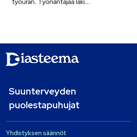
työuran. Työnantajaa laki...
Suunterveyden
puolestapuhujat
Yhdistyksen säännöt